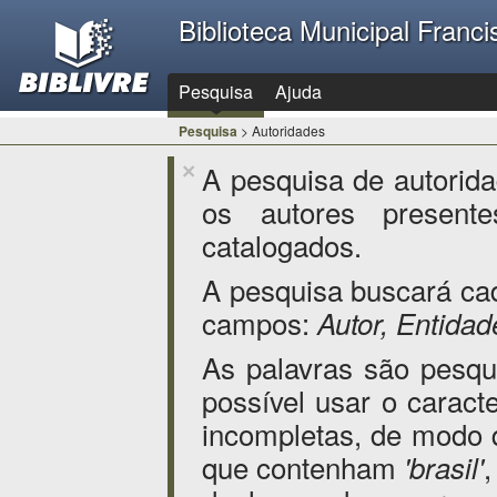
Biblioteca Municipal Franc
Pesquisa
Ajuda
Pesquisa
> Autoridades
A pesquisa de autorid
×
os autores presente
catalogados.
A pesquisa buscará ca
campos:
Autor, Entida
As palavras são pesq
possível usar o caract
incompletas, de modo
que contenham
'brasil'